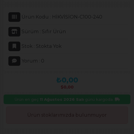
Ürün Kodu :
HİKVİSİON-C100-240
Sürüm :
Sıfır Ürün
Stok :
Stokta Yok
Yorum :
0
₺0,00
$0,00
Ürün en geç
11 Ağustos 2026 Salı
günü kargoda.
Ürün stoklarımızda bulunmuyor