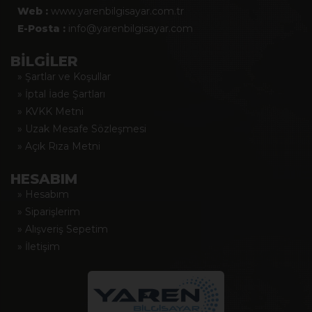
Web :
www.yarenbilgisayar.com.tr
E-Posta :
info@yarenbilgisayar.com
BİLGİLER
» Şartlar ve Koşullar
» İptal İade Şartları
» KVKK Metni
» Uzak Mesafe Sözleşmesi
» Açık Rıza Metni
HESABIM
» Hesabım
» Siparişlerim
» Alışveriş Sepetim
» İletişim