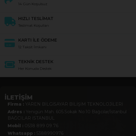
14 Gün Koşulsuz
HIZLI TESLİMAT
Teslimat Koşulları
KARTI İLE ÖDEME
12 Taksit İmkanı
TEKNİK DESTEK
Her Konuda Destek
İLETİŞİM
Firma :
YAREN BİLGİSAYAR BİLİŞİM TEKNOLOJİLERİ
Adres :
Yenigün Mah. 605.Sokak No:10 Bağcılar/İstanbul
BAĞCILAR İSTANBUL
Mobil :
0538 899 09 76
Whatsapp :
5388990976