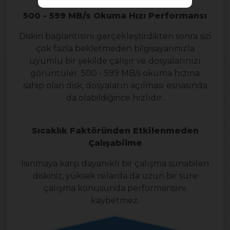
500 - 599 MB/s Okuma Hızı Performansı
Diskin bağlantısını gerçekleştirdikten sonra sizi
çok fazla bekletmeden bilgisayarınızla
uyumlu bir şekilde çalışır ve dosyalarınızı
görüntüler. 500 - 599 MB/s okuma hızına
sahip olan disk, dosyaların açılması esnasında
da olabildiğince hızlıdır.
Sıcaklık Faktöründen Etkilenmeden
Çalışabilme
Isınmaya karşı dayanıklı bir çalışma sunabilen
diskiniz, yüksek ısılarda da uzun bir süre
çalışma konusunda performansını
kaybetmez.