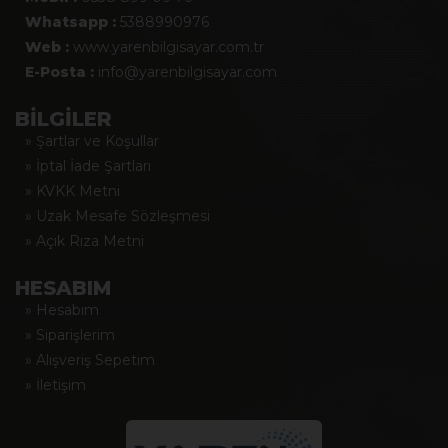
Whatsapp :
5388990976
Web :
www.yarenbilgisayar.com.tr
E-Posta :
info@yarenbilgisayar.com
BİLGİLER
» Şartlar ve Koşullar
» İptal İade Şartları
» KVKK Metni
» Uzak Mesafe Sözleşmesi
» Açık Rıza Metni
HESABIM
» Hesabım
» Siparişlerim
» Alışveriş Sepetim
» İletişim