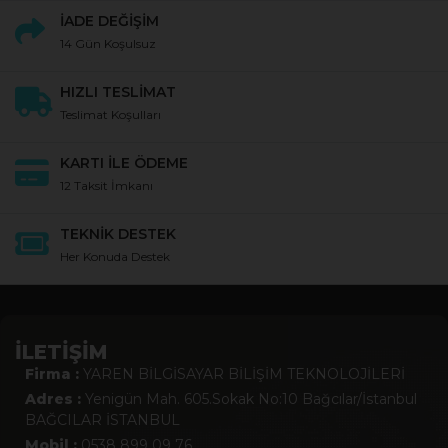
İADE DEĞİŞİM
14 Gün Koşulsuz
HIZLI TESLİMAT
Teslimat Koşulları
KARTI İLE ÖDEME
12 Taksit İmkanı
TEKNİK DESTEK
Her Konuda Destek
İLETİŞİM
Firma :
YAREN BİLGİSAYAR BİLİŞİM TEKNOLOJİLERİ
Adres :
Yenigün Mah. 605.Sokak No:10 Bağcılar/İstanbul
BAĞCILAR İSTANBUL
Mobil :
0538 899 09 76