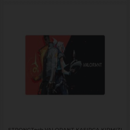
STRONGTech VALORANT KASIRGA KIRMIZI